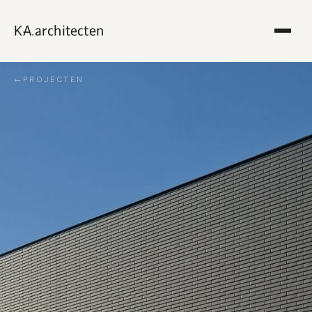
KA
.
architecten
←
PROJECTEN