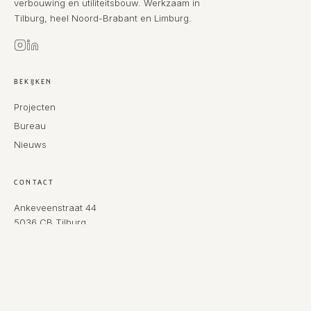
verbouwing en utiliteitsbouw. Werkzaam in
Tilburg, heel Noord-Brabant en Limburg.
BEKIJKEN
Projecten
Bureau
Nieuws
CONTACT
Ankeveenstraat 44
5036 CB Tilburg
06 21 23 18 21
p.keijsers@ka-architecten.nl